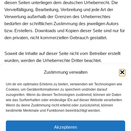
diesen Seiten unterliegen dem deutschen Urheberrecht. Die
Vervielfältigung, Bearbeitung, Verbreitung und jede Art der
Verwertung außerhalb der Grenzen des Urheberrechtes
bedürfen der schriftlichen Zustimmung des jeweiligen Autors
bzw. Erstellers. Downloads und Kopien dieser Seite sind nur für
den privaten, nicht kommerziellen Gebrauch gestattet.
Soweit die Inhalte auf dieser Seite nicht vom Betreiber erstellt
wurden, werden die Urheberrechte Dritter beachtet.
Insbesondere werden Inhalte Dritter als solche gekennzeichnet.
Zustimmung verwalten
Sollten Sie trotzdem auf eine Urheberrechtsverletzung
aufmerksam werden, bitten wir um einen entsprechenden
Um dir ein optimales Erlebnis zu bieten, verwenden wir Technologien wie
Hinweis. Bei Bekanntwerden von Rechtsverletzungen werden
Cookies, um Geräteinformationen zu speichern und/oder darauf
zuzugreifen. Wenn du diesen Technologien zustimmst, können wir Daten
wir derartige Inhalte umgehend entfernen.
wie das Surfverhalten oder eindeutige IDs auf dieser Website verarbeiten.
Wenn du deine Zustimmung nicht erteilst oder zurückziehst, können
bestimmte Merkmale und Funktionen beeinträchtigt werden.
Quelle:
https://www.e-recht24.de
Akzeptieren